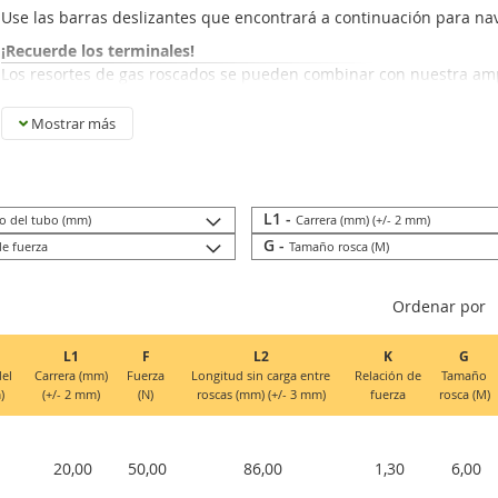
Use las barras deslizantes que encontrará a continuación para nav
¡Recuerde los terminales!
Los resortes de gas roscados se pueden combinar con nuestra am
selección de terminales en stock: terminales de plástico, hierro ga
ácido.
Aquí puede ver nuestra gama.
Mostrar más
L1 -
o del tubo (mm)
Carrera (mm) (+/- 2 mm)
G -
de fuerza
Tamaño rosca (M)
Ordenar por
L1
F
L2
K
G
el
Carrera (mm)
Fuerza
Longitud sin carga entre
Relación de
Tamaño
)
(+/- 2 mm)
(N)
roscas (mm) (+/- 3 mm)
fuerza
rosca (M)
20,00
50,00
86,00
1,30
6,00