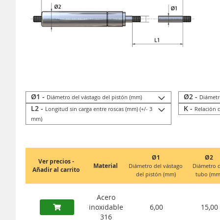
Ø1 -
Ø2 -
Diámetro del vástago del pistón (mm)
Diámetr
L2 -
K -
Longitud sin carga entre roscas (mm) (+/- 3
Relación 
mm)
Ø1
Ø2
Ver precios -
Material
Diámetro del vástago
Diámetro d
Añadir al carrito
del pistón (mm)
tubo (mm
Acero
inoxidable
6,00
15,00
316