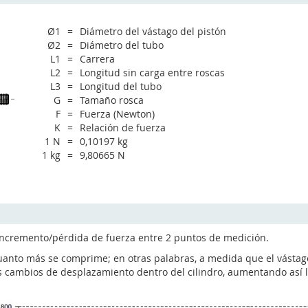
Ø1
=
Diámetro del vástago del pistón
Ø2
=
Diámetro del tubo
L1
=
Carrera
L2
=
Longitud sin carga entre roscas
L3
=
Longitud del tubo
G
=
Tamaño rosca
F
=
Fuerza (Newton)
K
=
Relación de fuerza
1 N
=
0,10197 kg
1 kg
=
9,80665 N
l incremento/pérdida de fuerza entre 2 puntos de medición.
nto más se comprime; en otras palabras, a medida que el vástago d
s cambios de desplazamiento dentro del cilindro, aumentando así l