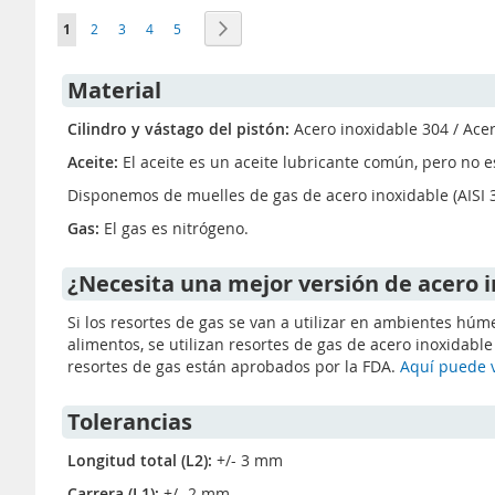
Página
Actualmente estás leyendo página
Página
Página
Página
Página
Página
Siguiente
1
2
3
4
5
Material
Cilindro y vástago del pistón:
Acero inoxidable 304 / Ace
Aceite:
El aceite es un aceite lubricante común, pero no 
Disponemos de muelles de gas de acero inoxidable (AISI 3
Gas:
El gas es nitrógeno.
¿Necesita una mejor versión de acero 
Si los resortes de gas se van a utilizar en ambientes hú
alimentos, se utilizan resortes de gas de acero inoxidabl
resortes de gas están aprobados por la FDA.
Aquí puede 
Tolerancias
Longitud total (L2):
+/- 3 mm
Carrera (L1):
+/- 2 mm