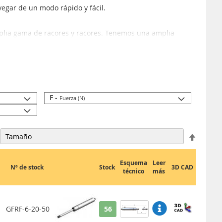
egar de un modo rápido y fácil.
plia gama de racores y racores. Tenemos una amplia
lvanizado, acero inoxidable y acero inoxidable resistente al
F -
Fuerza (N)
Fijar
Direcci
Descen
Esquema
Leer
Nº de stock
Stock
3D CAD
técnico
más
GFRF-6-20-50
56