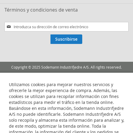
Términos y condiciones de venta
Inscríbase
a
nuestro
Suscribirse
boletín
de
noticias:
Copyright © 2025 Sodemann Industrifjedre A/S. All rights reserved.
Utilizamos cookies para mejorar nuestros servicios y
ofrecerle la mejor experiencia de compra. Además, las
cookies se utilizan para recopilar información con fines
estadísticos para medir el tráfico en la tienda online.
Basándose en esta información, Sodemann Industrifjedre
A/S no puede identificarle. Sodemann Industrifjedre A/S
solo recopila y almacena esta información para analizar y,
de este modo, optimizar la tienda online. Toda la
información, la información del cliente y los pedidos se