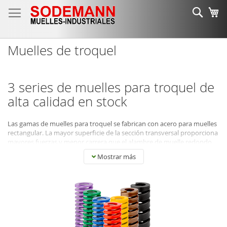
Ir
Busc
Mi
al
contenido
Muelles de troquel
3 series de muelles para troquel de
alta calidad en stock
Las gamas de muelles para troquel se fabrican con acero para muelles
rectangular. La mayor superficie de la sección transversal proporciona
mayores fuerzas y menor carrera que el alambre de muelle redondo
ordinario.
Mostrar más
La codificación por colores de los muelles para troquel no proporciona
ninguna protección adicional, pero ayuda a dividirlos en diferentes
fuerzas. Encontrará más información sobre los códigos de color en la
ficha técnica de las páginas de los productos.