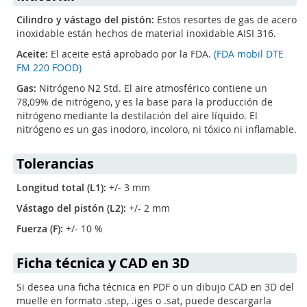
página
Cilindro y vástago del pistón:
Estos resortes de gas de acero
inoxidable están hechos de material inoxidable AISI 316.
Aceite:
El aceite está aprobado por la FDA.
(FDA mobil DTE
FM 220 FOOD)
Gas:
Nitrógeno N2 Std. El aire atmosférico contiene un
78,09% de nitrógeno, y es la base para la producción de
nitrógeno mediante la destilación del aire líquido. El
nitrógeno es un gas inodoro, incoloro, ni tóxico ni inflamable.
Tolerancias
Longitud total (L1):
+/- 3 mm
Vástago del pistón (L2):
+/- 2 mm
Fuerza (F):
+/- 10 %
Ficha técnica y CAD en 3D
Si desea una ficha técnica en PDF o un dibujo CAD en 3D del
muelle en formato .step, .iges o .sat, puede descargarla