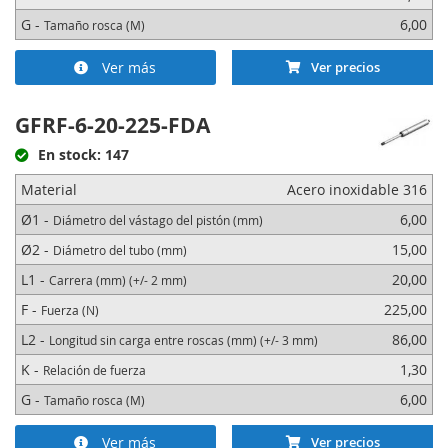
G -
6,00
Tamaño rosca (M)
Ver más
Ver precios
GFRF-6-20-225-FDA
En stock: 147
Material
Acero inoxidable 316
Ø1 -
6,00
Diámetro del vástago del pistón (mm)
Ø2 -
15,00
Diámetro del tubo (mm)
L1 -
20,00
Carrera (mm) (+/- 2 mm)
F -
225,00
Fuerza (N)
L2 -
86,00
Longitud sin carga entre roscas (mm) (+/- 3 mm)
K -
1,30
Relación de fuerza
G -
6,00
Tamaño rosca (M)
Ver más
Ver precios