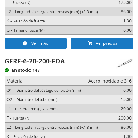
F -
175,00
Fuerza (N)
L2 -
86,00
Longitud sin carga entre roscas (mm) (+/- 3 mm)
K -
1,30
Relación de fuerza
G -
6,00
Tamaño rosca (M)
Ver más
Ver precios
GFRF-6-20-200-FDA
En stock: 147
Material
Acero inoxidable 316
Ø1 -
6,00
Diámetro del vástago del pistón (mm)
Ø2 -
15,00
Diámetro del tubo (mm)
L1 -
20,00
Carrera (mm) (+/- 2 mm)
F -
200,00
Fuerza (N)
L2 -
86,00
Longitud sin carga entre roscas (mm) (+/- 3 mm)
K -
1,30
Relación de fuerza