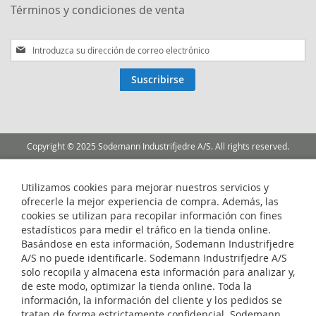
Términos y condiciones de venta
Inscríbase
a
nuestro
Suscribirse
boletín
de
noticias:
Copyright © 2025 Sodemann Industrifjedre A/S. All rights reserved.
Utilizamos cookies para mejorar nuestros servicios y
ofrecerle la mejor experiencia de compra. Además, las
cookies se utilizan para recopilar información con fines
estadísticos para medir el tráfico en la tienda online.
Basándose en esta información, Sodemann Industrifjedre
A/S no puede identificarle. Sodemann Industrifjedre A/S
solo recopila y almacena esta información para analizar y,
de este modo, optimizar la tienda online. Toda la
información, la información del cliente y los pedidos se
tratan de forma estrictamente confidencial. Sodemann