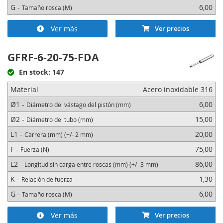
G -
6,00
Tamaño rosca (M)
Ver más
Ver precios
GFRF-6-20-75-FDA
En stock: 147
Material
Acero inoxidable 316
Ø1 -
6,00
Diámetro del vástago del pistón (mm)
Ø2 -
15,00
Diámetro del tubo (mm)
L1 -
20,00
Carrera (mm) (+/- 2 mm)
F -
75,00
Fuerza (N)
L2 -
86,00
Longitud sin carga entre roscas (mm) (+/- 3 mm)
K -
1,30
Relación de fuerza
G -
6,00
Tamaño rosca (M)
Ver más
Ver precios