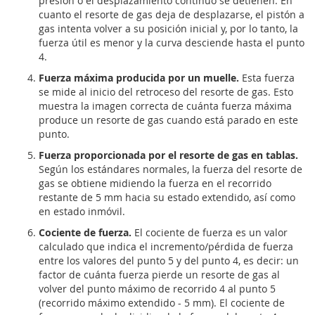
presión o el desplazamiento continuo se detienen. En
cuanto el resorte de gas deja de desplazarse, el pistón a
gas intenta volver a su posición inicial y, por lo tanto, la
fuerza útil es menor y la curva desciende hasta el punto
4.
Fuerza máxima producida por un muelle.
Esta fuerza
se mide al inicio del retroceso del resorte de gas. Esto
muestra la imagen correcta de cuánta fuerza máxima
produce un resorte de gas cuando está parado en este
punto.
Fuerza proporcionada por el resorte de gas en tablas.
Según los estándares normales, la fuerza del resorte de
gas se obtiene midiendo la fuerza en el recorrido
restante de 5 mm hacia su estado extendido, así como
en estado inmóvil.
Cociente de fuerza.
El cociente de fuerza es un valor
calculado que indica el incremento/pérdida de fuerza
entre los valores del punto 5 y del punto 4, es decir: un
factor de cuánta fuerza pierde un resorte de gas al
volver del punto máximo de recorrido 4 al punto 5
(recorrido máximo extendido - 5 mm). El cociente de