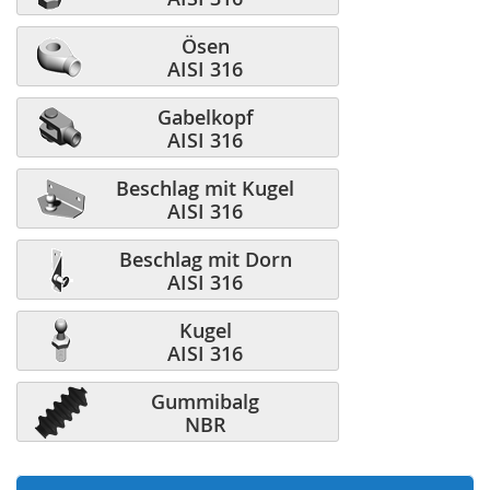
und versucht immer, auf die unbelastete Länge (L2) zurückzukehren.
Wartung der Gasfeder
Ösen
AISI 316
Unsere Gasfedern benötigen keine Wartung. Tatsächlich darf die
Gabelkopf
Kolbenstange nicht geölt werden, da dies die Dichtung zwischen
Kolbenstange und Zylinder beschädigen kann. Wird die Feder in
AISI 316
verschmutzter Umgebung eingesetzt, können Sie zum Schutz der
Kolbenstange vorteilhaft unseren Gummibalg montieren.
Beschlag mit Kugel
Wie ist die Gasfeder einzubauen?
AISI 316
Beschlag mit Dorn
Es ist wichtig, die Gasfeder so zu montieren, dass die Kolbenstange
AISI 316
(der dünne Teil der Gasfeder) in der Position, in der sie sich am
längsten befindet, nach unten zeigt. Umgekehrt besteht die Gefahr,
Kugel
dass das Öl von der Dichtung wegläuft und sich somit die
Lebensdauer erheblich verkürzt.
AISI 316
Endfittings und Beschläge aus säurebeständigem Edelstahl
Gummibalg
NBR
Ab sofort führen wir auch eine Auswahl an Endfittings und Beschläge
aus rostfreiem säurebeständigem Material AISI 316. Sehen Sie mehr
unter Endfittings oder verwenden Sie die Schaltflächen unten.