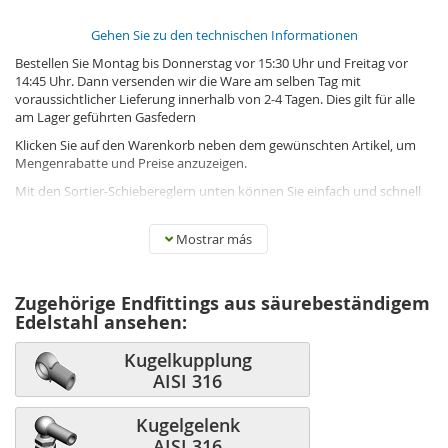
Gehen Sie zu den technischen Informationen
Bestellen Sie Montag bis Donnerstag vor 15:30 Uhr und Freitag vor
14:45 Uhr. Dann versenden wir die Ware am selben Tag mit
voraussichtlicher Lieferung innerhalb von 2-4 Tagen. Dies gilt für alle
am Lager geführten Gasfedern
Klicken Sie auf den Warenkorb neben dem gewünschten Artikel, um
Mengenrabatte und Preise anzuzeigen.
Mit den Sortier-Schiebereglern unten können Sie einfach und schnell
navigieren.
Lebensmittelzugelassene (FDA) Gasfedern aus nicht-rostendem
Mostrar más
Material 316
Zugehörige Endfittings aus säurebeständigem
Was ist eine lebensmittelzugelassene (FDA) Gasfeder? Unsere
Edelstahl ansehen:
lebensmittelzugelassenen Gasfedern bestehen aus einem
widerstandsfähigen rostfreien Material (AISI 316), das
Kugelkupplung
Reinigungsmitteln standhält. Das Öl ist von der FDA zugelassen.
(FDA
AISI 316
mobil DTE FM 220 FOOD)
Die Gasfeder funktioniert wie eine normale Gasfeder. Sie leistet
Kugelgelenk
Widerstand, wenn die Kolbenstange in den Zylinder gedrückt wird,
AISI 316