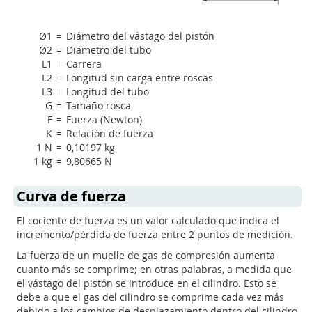
Ø1
=
Diámetro del vástago del pistón
Ø2
=
Diámetro del tubo
L1
=
Carrera
L2
=
Longitud sin carga entre roscas
L3
=
Longitud del tubo
G
=
Tamaño rosca
F
=
Fuerza (Newton)
K
=
Relación de fuerza
1 N
=
0,10197 kg
1 kg
=
9,80665 N
Curva de fuerza
El cociente de fuerza es un valor calculado que indica el
incremento/pérdida de fuerza entre 2 puntos de medición.
La fuerza de un muelle de gas de compresión aumenta
cuanto más se comprime; en otras palabras, a medida que
el vástago del pistón se introduce en el cilindro. Esto se
debe a que el gas del cilindro se comprime cada vez más
debido a los cambios de desplazamiento dentro del cilindro,