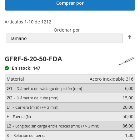
Comprar por
Artículos
1
-
10
de
1212
Ordenar por
Fija
Dir
Des
GFRF-6-20-50-FDA
En stock: 147
Material
Acero inoxidable 316
Ø1 -
6,00
Diámetro del vástago del pistón (mm)
Ø2 -
15,00
Diámetro del tubo (mm)
L1 -
20,00
Carrera (mm) (+/- 2 mm)
F -
50,00
Fuerza (N)
L2 -
86,00
Longitud sin carga entre roscas (mm) (+/- 3 mm)
K -
1,30
Relación de fuerza