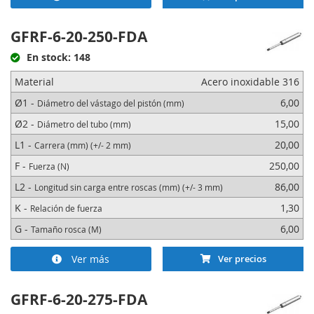
GFRF-6-20-250-FDA
En stock: 148
Material
Acero inoxidable 316
Ø1 -
6,00
Diámetro del vástago del pistón (mm)
Ø2 -
15,00
Diámetro del tubo (mm)
L1 -
20,00
Carrera (mm) (+/- 2 mm)
F -
250,00
Fuerza (N)
L2 -
86,00
Longitud sin carga entre roscas (mm) (+/- 3 mm)
K -
1,30
Relación de fuerza
G -
6,00
Tamaño rosca (M)
Ver más
Ver precios
GFRF-6-20-275-FDA