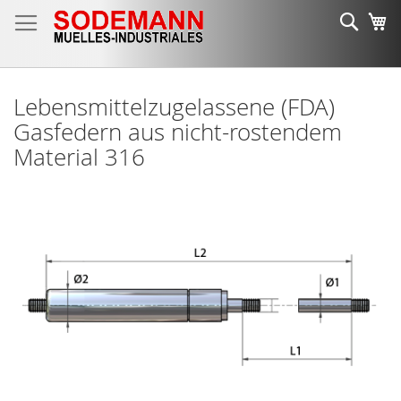
Ir
Busc
Mi
al
contenido
Lebensmittelzugelassene (FDA)
Gasfedern aus nicht-rostendem
Material 316