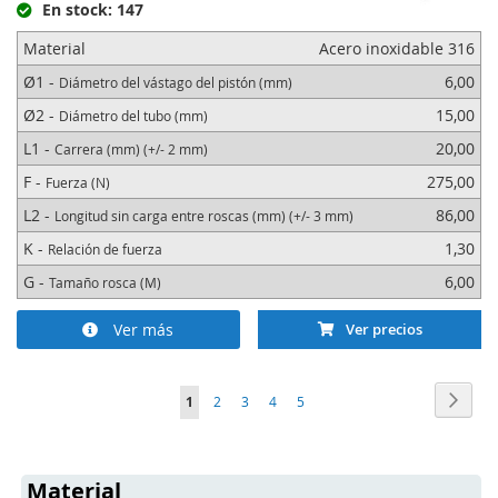
En stock: 147
Material
Acero inoxidable 316
Ø1 -
6,00
Diámetro del vástago del pistón (mm)
Ø2 -
15,00
Diámetro del tubo (mm)
L1 -
20,00
Carrera (mm) (+/- 2 mm)
F -
275,00
Fuerza (N)
L2 -
86,00
Longitud sin carga entre roscas (mm) (+/- 3 mm)
K -
1,30
Relación de fuerza
G -
6,00
Tamaño rosca (M)
Ver más
Ver precios
Página
Págin
Sigui
Actualmente
Página
Página
Página
Página
1
2
3
4
5
estás
leyendo
Material