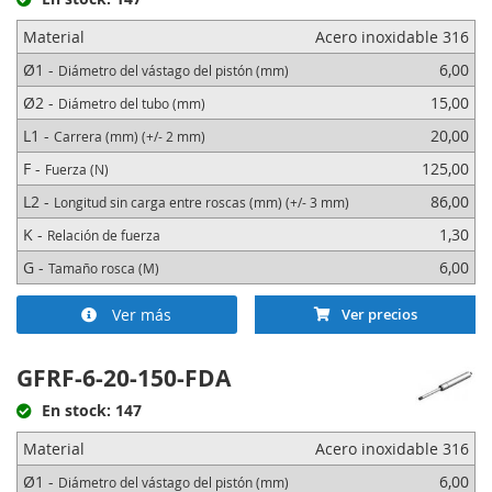
Material
Acero inoxidable 316
Ø1 -
6,00
Diámetro del vástago del pistón (mm)
Ø2 -
15,00
Diámetro del tubo (mm)
L1 -
20,00
Carrera (mm) (+/- 2 mm)
F -
125,00
Fuerza (N)
L2 -
86,00
Longitud sin carga entre roscas (mm) (+/- 3 mm)
K -
1,30
Relación de fuerza
G -
6,00
Tamaño rosca (M)
Ver más
Ver precios
GFRF-6-20-150-FDA
En stock: 147
Material
Acero inoxidable 316
Ø1 -
6,00
Diámetro del vástago del pistón (mm)