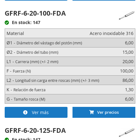
GFRF-6-20-100-FDA
En stock: 147
Material
Acero inoxidable 316
Ø1 -
6,00
Diámetro del vástago del pistón (mm)
Ø2 -
15,00
Diámetro del tubo (mm)
L1 -
20,00
Carrera (mm) (+/- 2 mm)
F -
100,00
Fuerza (N)
L2 -
86,00
Longitud sin carga entre roscas (mm) (+/- 3 mm)
K -
1,30
Relación de fuerza
G -
6,00
Tamaño rosca (M)
Ver más
Ver precios
GFRF-6-20-125-FDA
En stock: 147