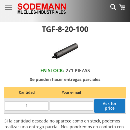
Ir
Busc
Mi
al
contenido
TGF-8-20-100
EN STOCK:
271 PIEZAS
Se pueden hacer entregas parciales
Cantidad
Your e-mail
Ask for
price
Si la cantidad deseada no aparece como en stock, podemos
realizar una entrega parcial. Nos pondremos en contacto con