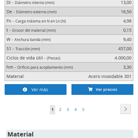
Di -
13,00
Diámetro interno (mm)
De -
16,50
Diámetro externo (mm)
Fn -
4,98
Carga máxima en N en Ln (N)
t -
0,15
Grosor del material (mm)
W -
9,40
Anchura banda (mm)
S1 -
457,00
Tracción (mm)
Ciclos de vida útil -
4.000,00
(Piezas)
hm -
3,30
Orificio para acoplamiento (mm)
Material
Acero inoxidable 301
Ver más
Ver precios
Página
Págin
Sigui
Actualmente
Página
Página
Página
Página
1
2
3
4
5
estás
leyendo
Material
página