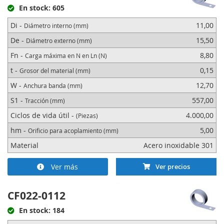
En stock: 605
Di -
11,00
Diámetro interno (mm)
De -
15,50
Diámetro externo (mm)
Fn -
8,80
Carga máxima en N en Ln (N)
t -
0,15
Grosor del material (mm)
W -
12,70
Anchura banda (mm)
S1 -
557,00
Tracción (mm)
Ciclos de vida útil -
4.000,00
(Piezas)
hm -
5,00
Orificio para acoplamiento (mm)
Material
Acero inoxidable 301
Ver más
Ver precios
CF022-0112
En stock: 184