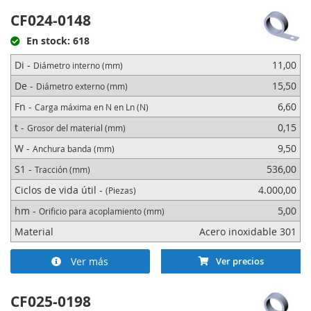
CF024-0148
En stock: 618
Di -
11,00
Diámetro interno (mm)
De -
15,50
Diámetro externo (mm)
Fn -
6,60
Carga máxima en N en Ln (N)
t -
0,15
Grosor del material (mm)
W -
9,50
Anchura banda (mm)
S1 -
536,00
Tracción (mm)
Ciclos de vida útil -
4.000,00
(Piezas)
hm -
5,00
Orificio para acoplamiento (mm)
Material
Acero inoxidable 301
Ver más
Ver precios
CF025-0198