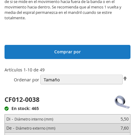
de si se mide en el movimiento hacia fuera de la banda o en el
movimiento hacia dentro. Se recomienda que al menos 1 vuelta y
media del espiral permanezca en el mandril cuando se estire
totalmente.
Comprar por
Artículos
1
-
10
de
49
Fija
Ordenar por
Dir
Des
CF012-0038
En stock: 465
Di -
5,50
Diámetro interno (mm)
De -
7,60
Diámetro externo (mm)