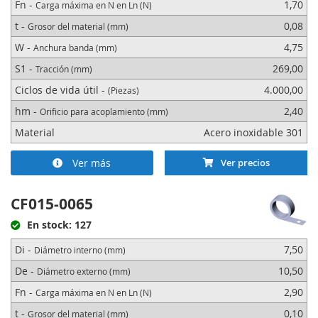
Fn -
1,70
Carga máxima en N en Ln (N)
t -
0,08
Grosor del material (mm)
W -
4,75
Anchura banda (mm)
S1 -
269,00
Tracción (mm)
Ciclos de vida útil -
4.000,00
(Piezas)
hm -
2,40
Orificio para acoplamiento (mm)
Material
Acero inoxidable 301
Ver más
Ver precios
CF015-0065
En stock: 127
Di -
7,50
Diámetro interno (mm)
De -
10,50
Diámetro externo (mm)
Fn -
2,90
Carga máxima en N en Ln (N)
t -
0,10
Grosor del material (mm)