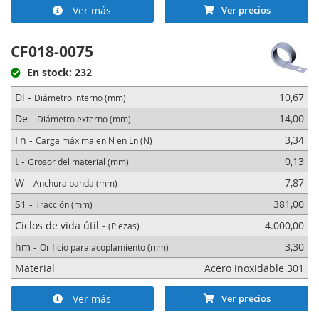
Ver más
Ver precios
CF018-0075
En stock: 232
Di -
10,67
Diámetro interno (mm)
De -
14,00
Diámetro externo (mm)
Fn -
3,34
Carga máxima en N en Ln (N)
t -
0,13
Grosor del material (mm)
W -
7,87
Anchura banda (mm)
S1 -
381,00
Tracción (mm)
Ciclos de vida útil -
4.000,00
(Piezas)
hm -
3,30
Orificio para acoplamiento (mm)
Material
Acero inoxidable 301
Ver más
Ver precios