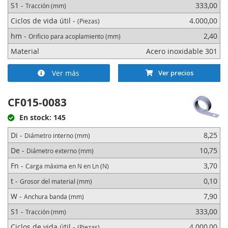
S1 -
333,00
Tracción (mm)
Ciclos de vida útil -
4.000,00
(Piezas)
hm -
2,40
Orificio para acoplamiento (mm)
Material
Acero inoxidable 301
Ver más
Ver precios
CF015-0083
En stock: 145
Di -
8,25
Diámetro interno (mm)
De -
10,75
Diámetro externo (mm)
Fn -
3,70
Carga máxima en N en Ln (N)
t -
0,10
Grosor del material (mm)
W -
7,90
Anchura banda (mm)
S1 -
333,00
Tracción (mm)
Ciclos de vida útil -
4.000,00
(Piezas)