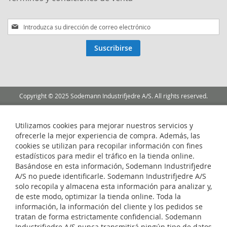
Inscríbase
a
nuestro
Suscribirse
boletín
de
noticias:
Copyright © 2025 Sodemann Industrifjedre A/S. All rights reserved.
Utilizamos cookies para mejorar nuestros servicios y
ofrecerle la mejor experiencia de compra. Además, las
cookies se utilizan para recopilar información con fines
estadísticos para medir el tráfico en la tienda online.
Basándose en esta información, Sodemann Industrifjedre
A/S no puede identificarle. Sodemann Industrifjedre A/S
solo recopila y almacena esta información para analizar y,
de este modo, optimizar la tienda online. Toda la
información, la información del cliente y los pedidos se
tratan de forma estrictamente confidencial. Sodemann
Industrifjedre A/S nunca transmitirá ningún tipo de datos