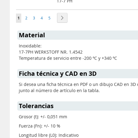
17-7 PH
Página
Actualmente estás leyendo página
Página
Página
Página
Página
Página
Siguiente
1
2
3
4
5
Material
Inoxidable:
17-7PH WERKSTOFF NR. 1.4542
Temperatura de servicio entre -200 ºC y +340 ºC
Ficha técnica y CAD en 3D
Si desea una ficha técnica en PDF o un dibujo CAD en 3D 
junto al número de artículo en la tabla.
Tolerancias
Grosor (t): +/- 0,051 mm
Fuerza (Fn): +/- 10 %
Longitud libre (L0): Indicativo