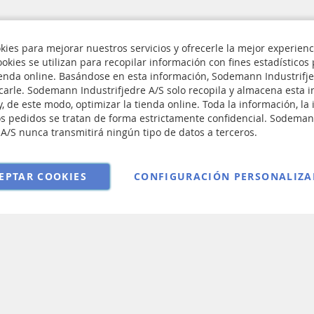
kies para mejorar nuestros servicios y ofrecerle la mejor experien
 nosotros
okies se utilizan para recopilar información con fines estadísticos
rivacidad y cookies
tienda online. Basándose en esta información, Sodemann Industrifj
carle. Sodemann Industrifjedre A/S solo recopila y almacena esta 
Inscríbase
ngs
y, de este modo, optimizar la tienda online. Toda la información, la
a
A
los pedidos se tratan de forma estrictamente confidencial. Sodema
nuestro
ondiciones de venta
 A/S nunca transmitirá ningún tipo de datos a terceros.
boletín
de
noticias:
EPTAR COOKIES
CONFIGURACIÓN PERSONALIZA
Copyright © 2025 Sodemann Industrifjedre A/S. All rights reserved.