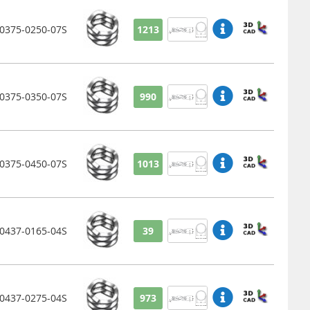
375-0250-07S
1213
375-0350-07S
990
375-0450-07S
1013
437-0165-04S
39
437-0275-04S
973