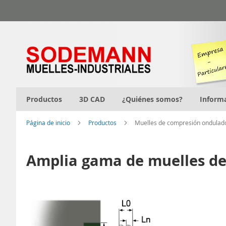
Ir
al
contenido
Productos
3D CAD
¿Quiénes somos?
Inform
Página de inicio
Productos
Muelles de compresión ondulad
Amplia gama de muelles de