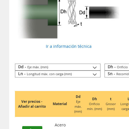
Ir a información técnica
Dd -
Dh -
Eje máx. (mm)
Orificio
Ln -
Sn -
Longitud máx. con carga (mm)
Recorri
Dd
Dh
t
Ver precios -
Eje
Material
Orificio
Grosor
Longi
Añadir al carrito
máx.
mín. (mm)
(mm)
carg
(mm)
Acero