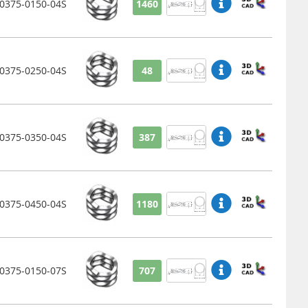
375-0150-04S
1460
375-0250-04S
48
375-0350-04S
387
375-0450-04S
1180
375-0150-07S
707