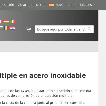
Lenguaje
iar sesión
Crear una cuenta
muelles-industriales.es
Mi cesta
Buscar
Buscar
iple en acero inoxidable
s antes de las 14:45, le enviaremos su pedido el mismo día
s muelles de compresión de ondulación múltiple
 la cesta de la compra junto al producto en cuestión.