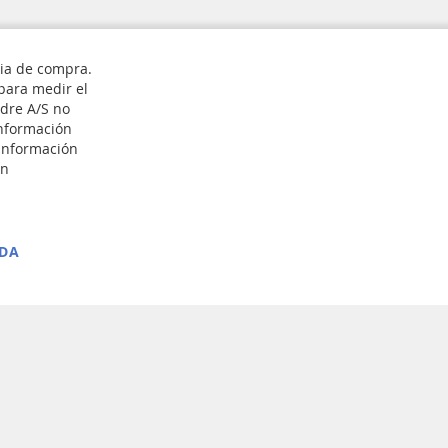
cia de compra.
 para medir el
edre A/S no
información
Suscribirse
 información
nn
DA