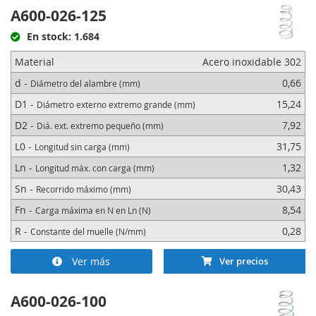
A600-026-125
En stock: 1.684
Material
Acero inoxidable 302
d -
0,66
Diámetro del alambre (mm)
D1 -
15,24
Diámetro externo extremo grande (mm)
D2 -
7,92
Diá. ext. extremo pequeño (mm)
L0 -
31,75
Longitud sin carga (mm)
Ln -
1,32
Longitud máx. con carga (mm)
Sn -
30,43
Recorrido máximo (mm)
Fn -
8,54
Carga máxima en N en Ln (N)
R -
0,28
Constante del muelle (N/mm)
Ver más
Ver precios
A600-026-100