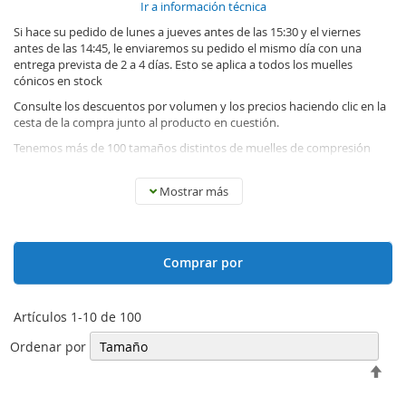
Ir a información técnica
Si hace su pedido de lunes a jueves antes de las 15:30 y el viernes
antes de las 14:45, le enviaremos su pedido el mismo día con una
entrega prevista de 2 a 4 días. Esto se aplica a todos los muelles
cónicos en stock
Consulte los descuentos por volumen y los precios haciendo clic en la
cesta de la compra junto al producto en cuestión.
Tenemos más de 100 tamaños distintos de muelles de compresión
cónicos en stock. Use las barras deslizadoras para encontrar fácil y
rápidamente el muelle de compresión cónico que necesita.
Mostrar más
¿Qué es un muelle de compresión cónico?
El diseño de los muelles de compresión cónicos proporciona una
Comprar por
carrera más larga y mayor estabilidad que los muelles de compresión
«normales». Por tanto, los muelles de compresión cónicos son ideales
para aplicaciones en las que la estabilidad y una corta longitud
Artículos
1
-
10
de
100
comprimida sean importantes.
Ordenar por
Fija
Dir
Des