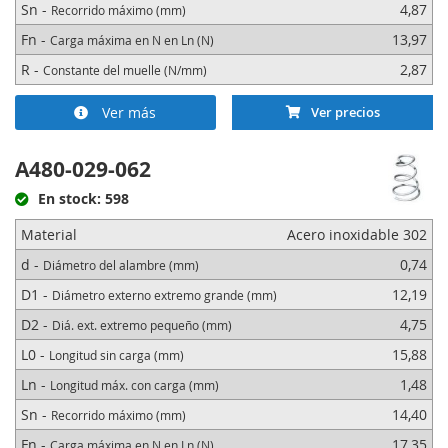
Sn -
4,87
Recorrido máximo (mm)
Fn -
13,97
Carga máxima en N en Ln (N)
R -
2,87
Constante del muelle (N/mm)
Ver más
Ver precios
A480-029-062
En stock: 598
Material
Acero inoxidable 302
d -
0,74
Diámetro del alambre (mm)
D1 -
12,19
Diámetro externo extremo grande (mm)
D2 -
4,75
Diá. ext. extremo pequeño (mm)
L0 -
15,88
Longitud sin carga (mm)
Ln -
1,48
Longitud máx. con carga (mm)
Sn -
14,40
Recorrido máximo (mm)
Fn -
17,35
Carga máxima en N en Ln (N)