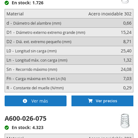
En stock: 1.726
Material
Acero inoxidable 302
d -
0,66
Diámetro del alambre (mm)
D1 -
15,24
Diámetro externo extremo grande (mm)
D2 -
8,71
Diá. ext. extremo pequeño (mm)
L0 -
25,40
Longitud sin carga (mm)
Ln -
1,32
Longitud máx. con carga (mm)
Sn -
24,08
Recorrido máximo (mm)
Fn -
7,03
Carga máxima en N en Ln (N)
R -
0,29
Constante del muelle (N/mm)
Ver más
Ver precios
A600-026-075
En stock: 4.323