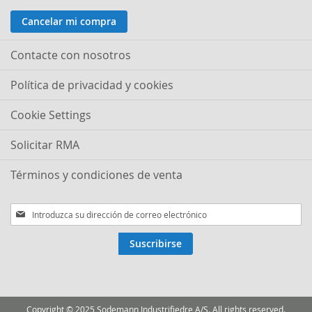
Cancelar mi compra
Contacte con nosotros
Política de privacidad y cookies
Cookie Settings
Solicitar RMA
Términos y condiciones de venta
Inscríbase
a
nuestro
Suscribirse
boletín
de
noticias:
Copyright © 2025 Sodemann Industrifjedre A/S. All rights reserved.