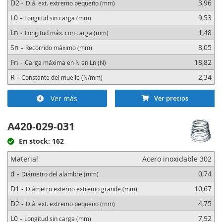
D2 -
3,96
Diá. ext. extremo pequeño (mm)
L0 -
9,53
Longitud sin carga (mm)
Ln -
1,48
Longitud máx. con carga (mm)
Sn -
8,05
Recorrido máximo (mm)
Fn -
18,82
Carga máxima en N en Ln (N)
R -
2,34
Constante del muelle (N/mm)
Ver más
Ver precios
A420-029-031
En stock: 162
Material
Acero inoxidable 302
d -
0,74
Diámetro del alambre (mm)
D1 -
10,67
Diámetro externo extremo grande (mm)
D2 -
4,75
Diá. ext. extremo pequeño (mm)
L0 -
7,92
Longitud sin carga (mm)