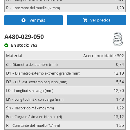
R -
1,20
Constante del muelle (N/mm)
Ver más
Ver precios
A480-029-050
En stock: 763
Material
Acero inoxidable 302
d -
0,74
Diámetro del alambre (mm)
D1 -
12,19
Diámetro externo extremo grande (mm)
D2 -
5,54
Diá. ext. extremo pequeño (mm)
L0 -
12,70
Longitud sin carga (mm)
Ln -
1,48
Longitud máx. con carga (mm)
Sn -
11,22
Recorrido máximo (mm)
Fn -
15,12
Carga máxima en N en Ln (N)
R -
1,35
Constante del muelle (N/mm)