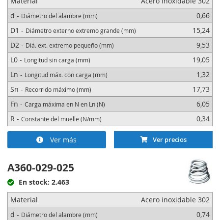
Material
Acero inoxidable 302
d -
0,66
Diámetro del alambre (mm)
D1 -
15,24
Diámetro externo extremo grande (mm)
D2 -
9,53
Diá. ext. extremo pequeño (mm)
L0 -
19,05
Longitud sin carga (mm)
Ln -
1,32
Longitud máx. con carga (mm)
Sn -
17,73
Recorrido máximo (mm)
Fn -
6,05
Carga máxima en N en Ln (N)
R -
0,34
Constante del muelle (N/mm)
Ver más
Ver precios
A360-029-025
En stock: 2.463
Material
Acero inoxidable 302
d -
0,74
Diámetro del alambre (mm)