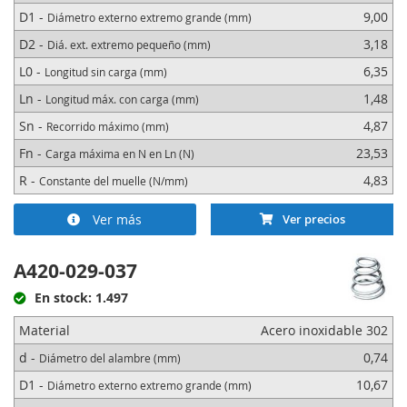
D1 -
9,00
Diámetro externo extremo grande (mm)
D2 -
3,18
Diá. ext. extremo pequeño (mm)
L0 -
6,35
Longitud sin carga (mm)
Ln -
1,48
Longitud máx. con carga (mm)
Sn -
4,87
Recorrido máximo (mm)
Fn -
23,53
Carga máxima en N en Ln (N)
R -
4,83
Constante del muelle (N/mm)
Ver más
Ver precios
A420-029-037
En stock: 1.497
Material
Acero inoxidable 302
d -
0,74
Diámetro del alambre (mm)
D1 -
10,67
Diámetro externo extremo grande (mm)