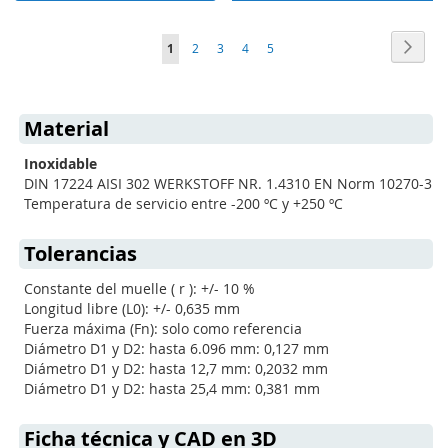
Página
Págin
Sigui
Actualmente
Página
Página
Página
Página
1
2
3
4
5
estás
leyendo
Material
página
Inoxidable
DIN 17224 AISI 302 WERKSTOFF NR. 1.4310 EN Norm 10270-3
Temperatura de servicio entre -200 ºC y +250 ºC
Tolerancias
Constante del muelle ( r ): +/- 10 %
Longitud libre (L0): +/- 0,635 mm
Fuerza máxima (Fn): solo como referencia
Diámetro D1 y D2: hasta 6.096 mm: 0,127 mm
Diámetro D1 y D2: hasta 12,7 mm: 0,2032 mm
Diámetro D1 y D2: hasta 25,4 mm: 0,381 mm
Ficha técnica y CAD en 3D