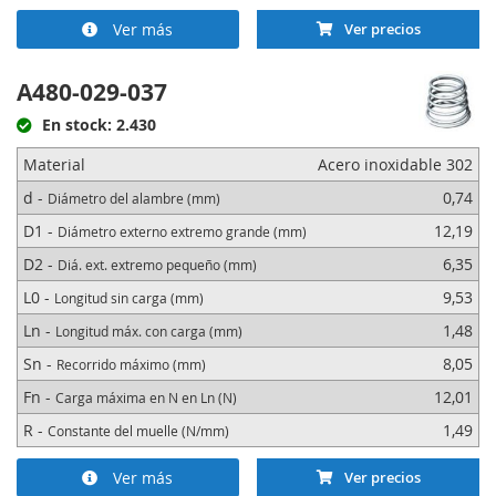
Ver más
Ver precios
A480-029-037
En stock: 2.430
Material
Acero inoxidable 302
d -
0,74
Diámetro del alambre (mm)
D1 -
12,19
Diámetro externo extremo grande (mm)
D2 -
6,35
Diá. ext. extremo pequeño (mm)
L0 -
9,53
Longitud sin carga (mm)
Ln -
1,48
Longitud máx. con carga (mm)
Sn -
8,05
Recorrido máximo (mm)
Fn -
12,01
Carga máxima en N en Ln (N)
R -
1,49
Constante del muelle (N/mm)
Ver más
Ver precios