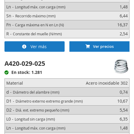
Ln -
1,48
Longitud máx. con carga (mm)
Sn -
6,44
Recorrido máximo (mm)
Fn -
16,37
Carga máxima en N en Ln (N)
R -
2,54
Constante del muelle (N/mm)
Ver más
Ver precios
A420-029-025
En stock: 1.281
Material
Acero inoxidable 302
d -
0,74
Diámetro del alambre (mm)
D1 -
10,67
Diámetro externo extremo grande (mm)
D2 -
5,54
Diá. ext. extremo pequeño (mm)
L0 -
6,35
Longitud sin carga (mm)
Ln -
1,48
Longitud máx. con carga (mm)