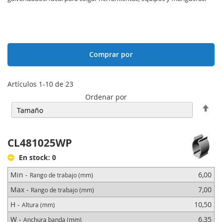
Comprar por
Artículos
1
-
10
de
23
Ordenar por
Fija
Dir
Des
CL481025WP
En stock: 0
Min -
6,00
Rango de trabajo (mm)
Max -
7,00
Rango de trabajo (mm)
H -
10,50
Altura (mm)
W -
6,35
Anchura banda (mm)