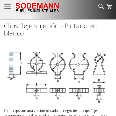
Ir
Busc
Mi
al
contenido
Clips fleje sujeción - Pintado en
blanco
Estos clips son una versión pintada en negro de los clips fleje
galvanizados. Ideal para colgar herramientas, equipos y mangueras.