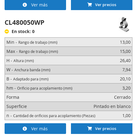
Ver más
Ver precios
CL480050WP
En stock: 0
Min -
13,00
Rango de trabajo (mm)
Max -
15,00
Rango de trabajo (mm)
H -
26,40
Altura (mm)
W -
7,94
Anchura banda (mm)
B -
20,10
Adaptado para (mm)
hm -
3,20
Orificio para acoplamiento (mm)
Forma
Cerrado
Superficie
Pintado en blanco
n -
1,00
Cantidad de orificios para acoplamiento (Piezas)
Ver más
Ver precios