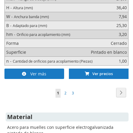
H -
36,40
Altura (mm)
W -
7,94
Anchura banda (mm)
B -
25,30
Adaptado para (mm)
hm -
3,20
Orificio para acoplamiento (mm)
Forma
Cerrado
Superficie
Pintado en blanco
n -
1,00
Cantidad de orificios para acoplamiento (Piezas)
Ver más
Ver precios
Página
Págin
Sigui
Actualmente
Página
Página
1
2
3
estás
leyendo
Material
página
Acero para muelles con superficie electrogalvanizada