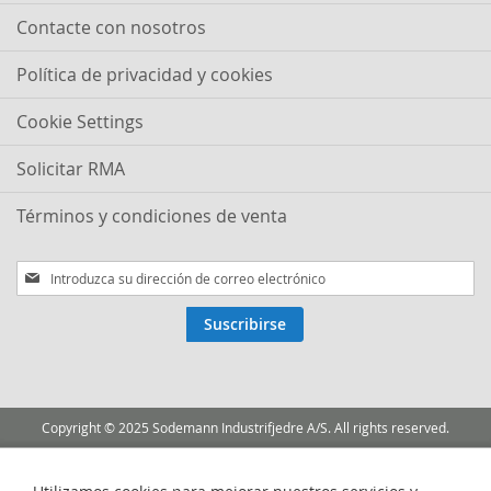
Contacte con nosotros
Política de privacidad y cookies
Cookie Settings
Solicitar RMA
Términos y condiciones de venta
Inscríbase
a
nuestro
Suscribirse
boletín
de
noticias:
Copyright © 2025 Sodemann Industrifjedre A/S. All rights reserved.