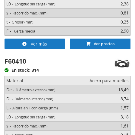
L0 -
2,38
Longitud sin carga (mm)
s -
0,81
Recorrido máx. (mm)
t -
0,25
Grosor (mm)
F -
2,90
Fuerza media
Ver más
Ver precios
F60410
En stock: 314
Material
Acero para muelles
De -
18,49
Diámetro externo (mm)
Di -
8,74
Diámetro interno (mm)
L -
1,57
Altura en F con carga (mm)
L0 -
3,18
Longitud sin carga (mm)
s -
1,61
Recorrido máx. (mm)
t -
0,15