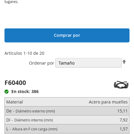
lugares.
Comprar por
Artículos
1
-
10
de
20
Fija
Ordenar por
Dir
Des
F60400
En stock: 386
Material
Acero para muelles
De -
15,11
Diámetro externo (mm)
Di -
7,92
Diámetro interno (mm)
L -
1,57
Altura en F con carga (mm)