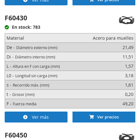
F60430
En stock: 783
Material
Acero para muelles
De -
21,49
Diámetro externo (mm)
Di -
11,51
Diámetro interno (mm)
L -
1,57
Altura en F con carga (mm)
L0 -
3,18
Longitud sin carga (mm)
s -
1,61
Recorrido máx. (mm)
t -
0,20
Grosor (mm)
F -
49,20
Fuerza media
Ver más
Ver precios
F60450