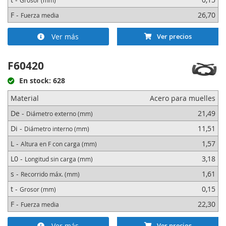
Grosor (mm)
F -
26,70
Fuerza media
Ver más
Ver precios
F60420
En stock: 628
Material
Acero para muelles
De -
21,49
Diámetro externo (mm)
Di -
11,51
Diámetro interno (mm)
L -
1,57
Altura en F con carga (mm)
L0 -
3,18
Longitud sin carga (mm)
s -
1,61
Recorrido máx. (mm)
t -
0,15
Grosor (mm)
F -
22,30
Fuerza media
Ver más
Ver precios