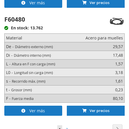
Ver más
Ver precios
F60480
En stock: 13.762
Material
Acero para muelles
De -
29,57
Diámetro externo (mm)
Di -
17,48
Diámetro interno (mm)
L -
1,57
Altura en F con carga (mm)
L0 -
3,18
Longitud sin carga (mm)
s -
1,61
Recorrido máx. (mm)
t -
0,23
Grosor (mm)
F -
80,10
Fuerza media
Ver más
Ver precios
Página
Págin
Sigui