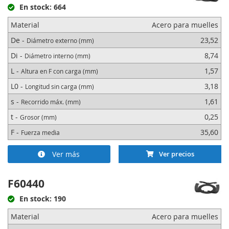
En stock: 664
Material
Acero para muelles
De -
23,52
Diámetro externo (mm)
Di -
8,74
Diámetro interno (mm)
L -
1,57
Altura en F con carga (mm)
L0 -
3,18
Longitud sin carga (mm)
s -
1,61
Recorrido máx. (mm)
t -
0,25
Grosor (mm)
F -
35,60
Fuerza media
Ver más
Ver precios
F60440
En stock: 190
Material
Acero para muelles