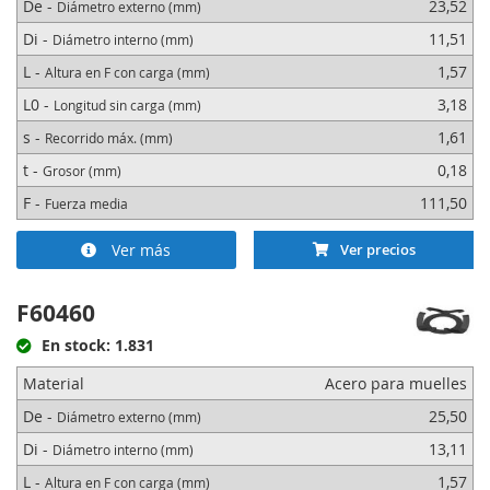
De -
23,52
Diámetro externo (mm)
Di -
11,51
Diámetro interno (mm)
L -
1,57
Altura en F con carga (mm)
L0 -
3,18
Longitud sin carga (mm)
s -
1,61
Recorrido máx. (mm)
t -
0,18
Grosor (mm)
F -
111,50
Fuerza media
Ver más
Ver precios
F60460
En stock: 1.831
Material
Acero para muelles
De -
25,50
Diámetro externo (mm)
Di -
13,11
Diámetro interno (mm)
L -
1,57
Altura en F con carga (mm)