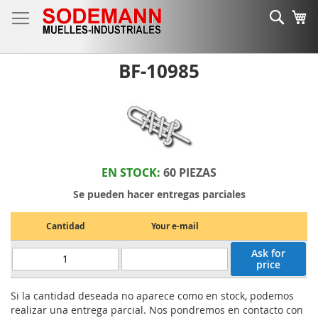
Ir
Busc
Mi
al
contenido
BF-10985
EN STOCK:
60 PIEZAS
Se pueden hacer entregas parciales
Cantidad
Your e-mail
Ask for
price
Si la cantidad deseada no aparece como en stock, podemos
realizar una entrega parcial. Nos pondremos en contacto con